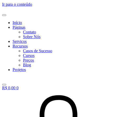
Ir para o conteúdo
Início
Páginas
Contato
Sobre Nós
Serviços
Recursos
Casos de Sucesso
Cursos
Preços
Blog
Projetos
R$
0,00
0